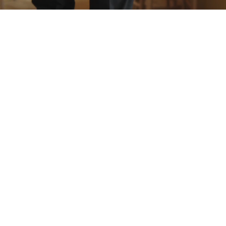
Kostymbälten
Bältet är en av modevärldens viktigaste accessoarer, med ett snyggt bälte i
läder av hög kvalitet, höjer du enkelt din outfit till nästa nivå.
SE ALLA BÄLTEN TILL DAM