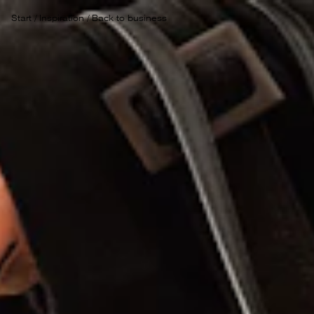
Start
/
Inspiration
/
Back to business