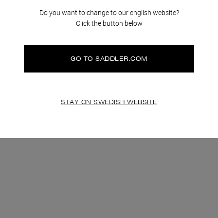
Do you want to change to our english website?
klamation
klamation
Skötselråd
Skötselråd
Hållbarhet
Hållbarhet
Click the button below
GO TO SADDLER.COM
STAY ON SWEDISH WEBSITE