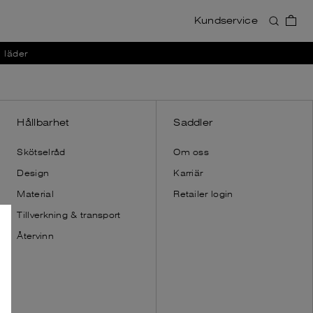
Kundservice
Accessoarer
Accessoarer
i läder
Visa allt
Visa allt
Plånböcker
Plånböcker
Korthållare
Korthållare
Necessärer
Necessär
Hållbarhet
Saddler
Axelremmar
Axelremmar
Skötselråd
Om oss
Dust bags
Handskar
Design
Karriär
Dust bags
Material
Retailer login
Tillverkning & transport
Återvinn