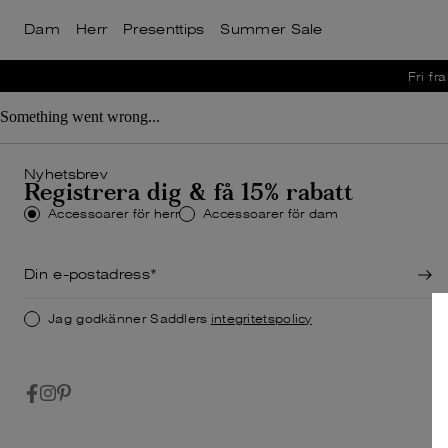
Dam
Herr
Presenttips
Summer Sale
Väskor
Väskor
Nyheter
Nyheter
Bästsäljare
Bästsäljare
Fri fra
Visa allt
Visa allt
Datorväsko
Datorväsko
Summer Sale
Summer Sale
Something went wrong...
Weekendvä
Weekendvä
Visa allt för dam
Visa allt för herr
Resegarder
Resegarder
Nyhetsbrev
Registrera dig & få 15% rabatt
Toteväskor
Messengerv
Accessoarer för herr
Accessoarer för dam
Ryggsäckar
Ryggsäckar
Axelremsvä
Jag godkänner Saddlers
integritetspolicy