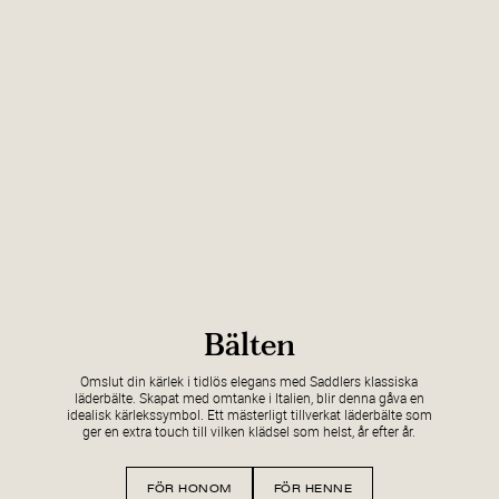
Bälten
Omslut din kärlek i tidlös elegans med Saddlers klassiska
läderbälte. Skapat med omtanke i Italien, blir denna gåva en
idealisk kärlekssymbol. Ett mästerligt tillverkat läderbälte som
ger en extra touch till vilken klädsel som helst, år efter år.
FÖR HONOM
FÖR HENNE