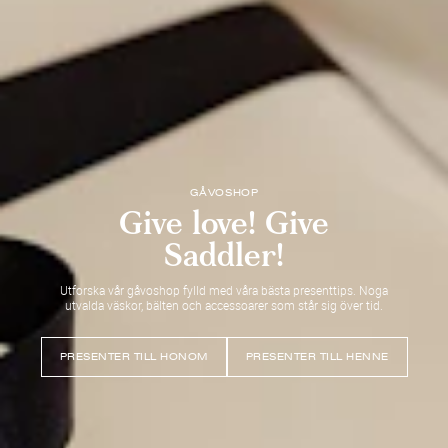
GÅVOSHOP
Give love! Give
Saddler!
Utforska vår gåvoshop fylld med våra bästa presenttips. Noga
utvalda väskor, bälten och accessoarer som står sig över tid.
PRESENTER TILL HONOM
PRESENTER TILL HENNE