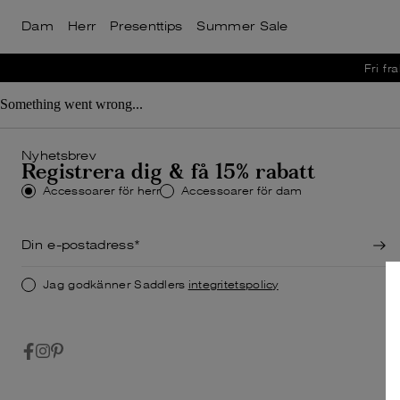
Dam
Herr
Presenttips
Summer Sale
Väskor
Väskor
Nyheter
Nyheter
Bästsäljare
Bästsäljare
Fri fra
Visa allt
Visa allt
Datorväsko
Datorväsko
Summer Sale
Summer Sale
Something went wrong...
Weekendvä
Weekendvä
Visa allt för dam
Visa allt för herr
Resegarder
Resegarder
Nyhetsbrev
Registrera dig & få 15% rabatt
Toteväskor
Messengerv
Accessoarer för herr
Accessoarer för dam
Ryggsäckar
Ryggsäckar
Axelremsvä
Jag godkänner Saddlers
integritetspolicy