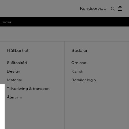
Kundservice
Accessoarer
Accessoarer
i läder
Visa allt
Visa allt
Plånböcker
Plånböcker
Korthållare
Korthållare
Necessärer
Necessär
Hållbarhet
Saddler
Axelremmar
Axelremmar
Skötselråd
Om oss
Dust bags
Handskar
Design
Karriär
Dust bags
Material
Retailer login
Tillverkning & transport
Återvinn