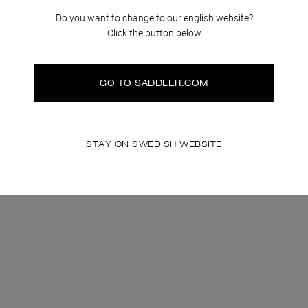
Do you want to change to our english website?
klamation
klamation
Skötselråd
Skötselråd
Hållbarhet
Hållbarhet
Click the button below
GO TO SADDLER.COM
STAY ON SWEDISH WEBSITE