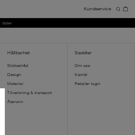
Kundservice
Accessoarer
Accessoarer
i läder
Visa allt
Visa allt
Plånböcker
Plånböcker
Korthållare
Korthållare
Necessärer
Necessär
Hållbarhet
Saddler
Axelremmar
Axelremmar
Skötselråd
Om oss
Dust bags
Handskar
Design
Karriär
Dust bags
Material
Retailer login
Tillverkning & transport
Återvinn