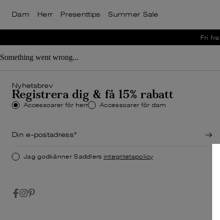
Dam
Herr
Presenttips
Summer Sale
Väskor
Väskor
Nyheter
Nyheter
Bästsäljare
Bästsäljare
Fri fra
Visa allt
Visa allt
Datorväsko
Datorväsko
Summer Sale
Summer Sale
Something went wrong...
Weekendvä
Weekendvä
Visa allt för dam
Visa allt för herr
Resegarder
Resegarder
Nyhetsbrev
Registrera dig & få 15% rabatt
Toteväskor
Messengerv
Accessoarer för herr
Accessoarer för dam
Ryggsäckar
Ryggsäckar
Axelremsvä
Jag godkänner Saddlers
integritetspolicy